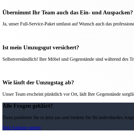
Übernimmt Ihr Team auch das Ein- und Auspacken?
Ja, unser Full-Service-Paket umfasst auf Wunsch auch das professio
Ist mein Umzugsgut versichert?
Selbstverständlich! Ihre Möbel und Gegenstände sind während des Tra
Wie läuft der Umzugstag ab?
Unser Team erscheint pünktlich vor Ort, lädt Ihre Gegenstände sorgfälti
Alle Fragen geklärt?
Dann probieren Sie es jetzt aus und fordern Sie Ihr individuelles Ang
Jetzt Anfrage starten