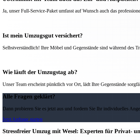
Ja, unser Full-Service-Paket umfasst auf Wunsch auch das professio
Ist mein Umzugsgut versichert?
Selbstverständlich! Ihre Möbel und Gegenstände sind während des Tra
Wie läuft der Umzugstag ab?
Unser Team erscheint pünktlich vor Ort, lädt Ihre Gegenstände sorgfälti
Alle Fragen geklärt?
Dann probieren Sie es jetzt aus und fordern Sie Ihr individuelles Ang
Jetzt Anfrage starten
Stressfreier Umzug mit Wesel: Experten für Privat-